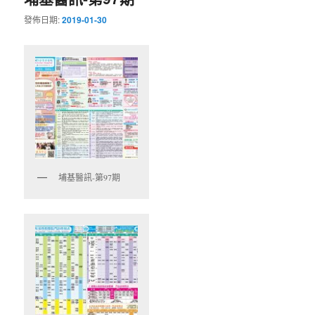
發佈日期:
2019-01-30
內
內
容
容
埔基醫訊-第97期