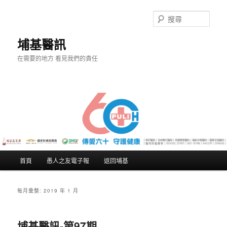
搜
尋
埔基醫訊
在需要的地方 看見我們的責任
主
首頁
愚人之友電子報
返回埔基
跳
跳
要
選
至
至
單
每月彙整:
2019 年 1 月
主
輔
埔基醫訊-第97期
要
助